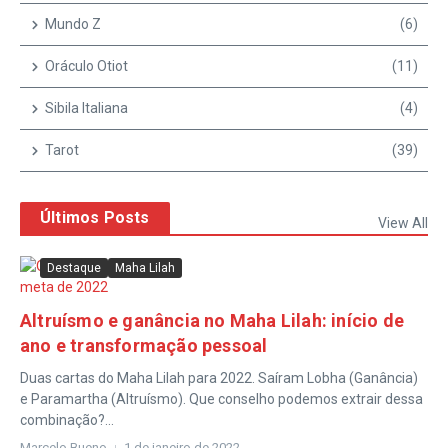
Mundo Z
(6)
Oráculo Otiot
(11)
Sibila Italiana
(4)
Tarot
(39)
Últimos Posts
View All
Destaque
Maha Lilah
Altruísmo e ganância no Maha Lilah: início de
ano e transformação pessoal
Duas cartas do Maha Lilah para 2022. Saíram Lobha (Ganância)
e Paramartha (Altruísmo). Que conselho podemos extrair dessa
combinação?...
Marcelo Bueno
1 de janeiro de 2022