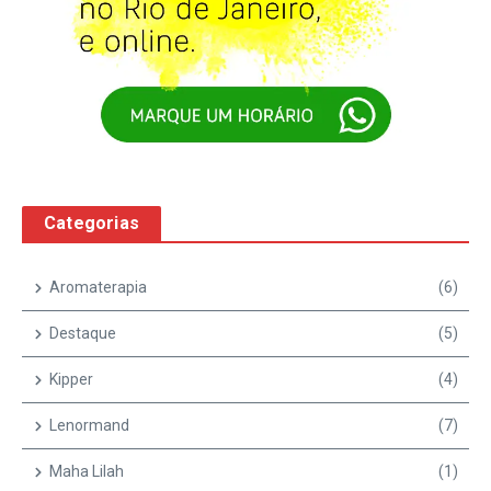
Categorias
Aromaterapia
(6)
Destaque
(5)
Kipper
(4)
Lenormand
(7)
Maha Lilah
(1)