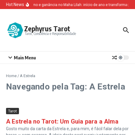
Ir para o conteúdo
Hot News
Altruísmo e ganância no Maha Lilah: início de ano e transformação 
Zephyrus Tarot
Tarot, Consciência e Responsabilidade
Main Menu
Home
/
A Estrela
Navegando pela Tag: A Estrela
Tarot
A Estrela no Tarot: Um Guia para a Alma
Gosto muito da carta da Estrela e, para mim, é fácil falar dela por