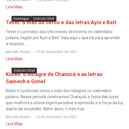
Leia Mais
Destaque
Oráculo Otiot
Tevet: o mês do cerco e das letras Ayin e Beit
Tevet é o primeiro dos três meses de Inverno no calendário
judaico, regido por Ayin e Beit. Veja aqui o que há para aprender
a respeito....
Marcelo Bueno
15 de dezembro de 2021
Leia Mais
Oráculo Otiot
Kislev: o milagre de Chanucá e as letras
Samech e Gimel
Kislev é conhecido como o mês dos milagres no calendário
judaico. Nesse período celebramos Chanucá, a festa das luzes
que reafirma a vitória espiritual sobre a opressão e a força da luz
diante da escuridão. Além disso, o mês traz ...
Marcelo Bueno
14 de novembro de 2021
Leia Mais