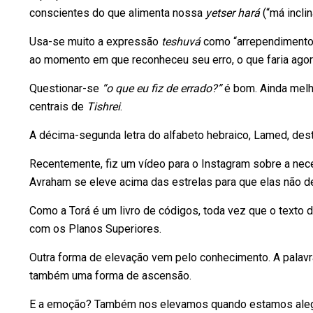
conscientes do que alimenta nossa
yetser hará
(“má inclin
Usa-se muito a expressão
teshuvá
como “arrependimento”,
ao momento em que reconheceu seu erro, o que faria agor
Questionar-se
“o que eu fiz de errado?”
é bom. Ainda melho
centrais de
Tishrei
.
A décima-segunda letra do alfabeto hebraico, Lamed, dest
Recentemente, fiz um vídeo para o Instagram sobre a n
Avraham se eleve acima das estrelas para que elas não d
Como a Torá é um livro de códigos, toda vez que o text
com os Planos Superiores.
Outra forma de elevação vem pelo conhecimento. A palav
também uma forma de ascensão.
E a emoção? Também nos elevamos quando estamos alegre