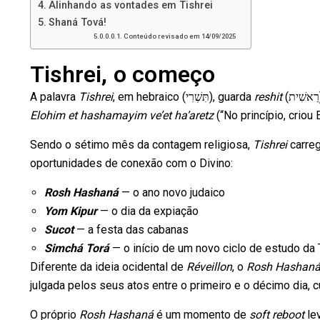
Alinhando as vontades em Tishrei
Shaná Tová!
Conteúdo revisado em 14/09/2025
Tishrei, o começo
A palavra
Tishrei
, em hebraico (תִּשְׁרִי), guarda
reshit
Elohim et hashamayim ve’et ha’aretz
(“No princípio, criou 
Sendo o sétimo mês da contagem religiosa,
Tishrei
carreg
oportunidades de conexão com o Divino:
Rosh Hashaná
— o ano novo judaico
Yom Kipur
— o dia da expiação
Sucot
— a festa das cabanas
Simchá Torá
— o início de um novo ciclo de estudo da 
Diferente da ideia ocidental de
Réveillon
, o
Rosh Hashan
julgada pelos seus atos entre o primeiro e o décimo dia,
O próprio
Rosh Hashaná
é um momento de
soft reboot
lev