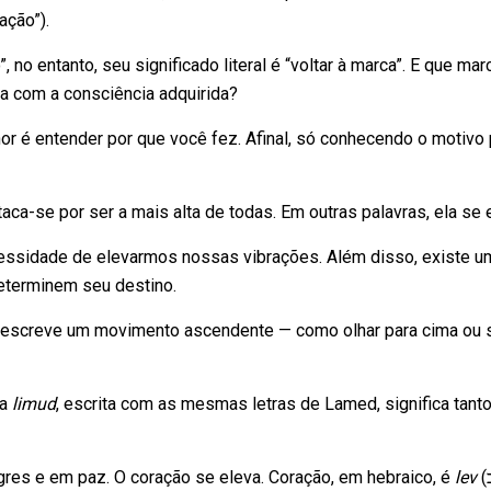
ação”).
 no entanto, seu significado literal é “voltar à marca”. E que m
a com a consciência adquirida?
r é entender por que você fez. Afinal, só conhecendo o motivo 
aca-se por ser a mais alta de todas. Em outras palavras, ela s
ecessidade de elevarmos nossas vibrações. Além disso, existe
eterminem seu destino.
o descreve um movimento ascendente — como olhar para cima ou
ra
limud
, escrita com as mesmas letras de Lamed, significa tanto
s e em paz. O coração se eleva. Coração, em hebraico, é
lev
(לֵב), formado por Lamed e Beit. A Torá começa com Beit