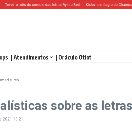
evet: o mês do cerco e das letras Ayin e Beit
Kislev: o milagre de Chanucá e 
ops
| Atendimentos
| Oráculo Otiot
 Lamed e Peh
balísticas sobre as letr
de 2021
13:21