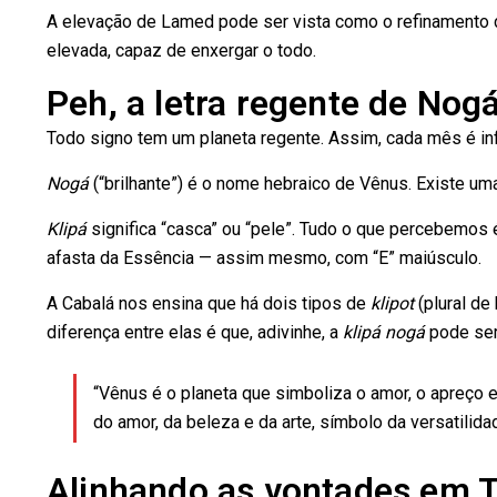
A elevação de Lamed pode ser vista como o refinamento 
elevada, capaz de enxergar o todo.
Peh, a letra regente de Nog
Todo signo tem um planeta regente. Assim, cada mês é inf
Nogá
(“brilhante”) é o nome hebraico de Vênus. Existe u
Klipá
significa “casca” ou “pele”. Tudo o que percebemos
afasta da Essência — assim mesmo, com “E” maiúsculo.
A Cabalá nos ensina que há dois tipos de
klipot
(plural de 
diferença entre elas é que, adivinhe, a
klipá nogá
pode ser 
“Vênus é o planeta que simboliza o amor, o apreço e
do amor, da beleza e da arte, símbolo da versatilid
Alinhando as vontades em T