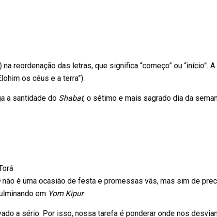
(רֵאשִׁית) na reordenação das letras, que significa “começo” ou “início”
Elohim os céus e a terra”).
a a santidade do
Shabat
, o sétimo e mais sagrado dia da sema
Torá
á
não é uma ocasião de festa e promessas vãs, mas sim de prece
 culminando em
Yom Kipur
.
ado a sério. Por isso, nossa tarefa é ponderar onde nos desvi