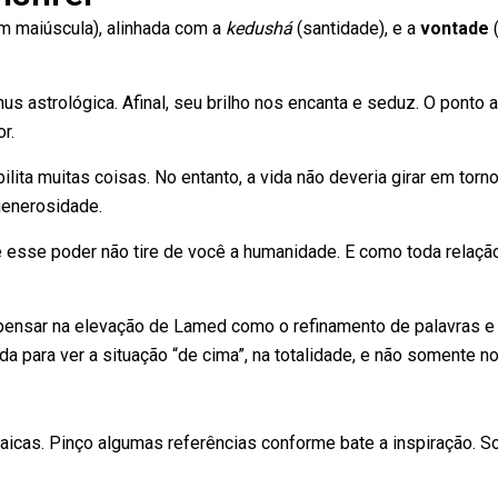
m maiúscula), alinhada com a
kedushá
(santidade), e a
vontade
(
us astrológica. Afinal, seu brilho nos encanta e seduz. O ponto
r.
lita muitas coisas. No entanto, a vida não deveria girar em torn
generosidade.
e esse poder não tire de você a humanidade. E como toda relaç
ensar na elevação de Lamed como o refinamento de palavras e 
para ver a situação “de cima”, na totalidade, e não somente no
raicas. Pinço algumas referências conforme bate a inspiração. So