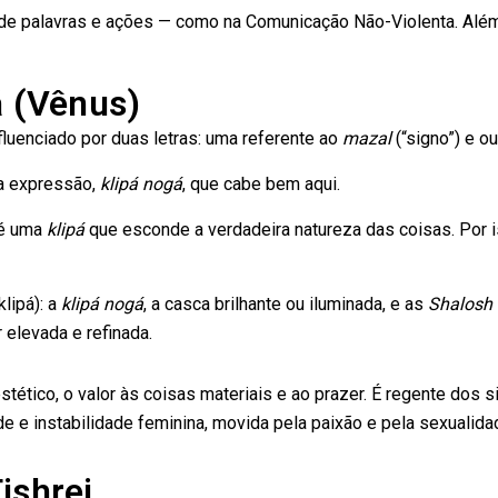
de palavras e ações — como na Comunicação Não-Violenta. Além 
á (Vênus)
luenciado por duas letras: uma referente ao
mazal
(“signo”) e o
ma expressão,
klipá nogá
, que cabe bem aqui.
 é uma
klipá
que esconde a verdadeira natureza das coisas. Por i
klipá): a
klipá nogá
, a casca brilhante ou iluminada, e as
Shalosh 
elevada e refinada.
stético, o valor às coisas materiais e ao prazer. É regente dos 
ade e instabilidade feminina, movida pela paixão e pela sexualid
ishrei