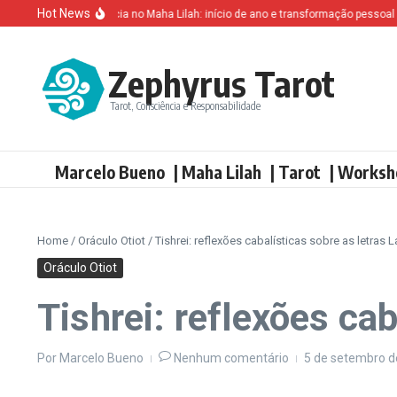
Ir para o conteúdo
Hot News
Altruísmo e ganância no Maha Lilah: início de ano e transformação pessoal
T
Zephyrus Tarot
Tarot, Consciência e Responsabilidade
Marcelo Bueno
| Maha Lilah
| Tarot
| Worksh
Home
/
Oráculo Otiot
/
Tishrei: reflexões cabalísticas sobre as letras
Oráculo Otiot
Tishrei: reflexões ca
Por
Marcelo Bueno
Nenhum comentário
5 de setembro 