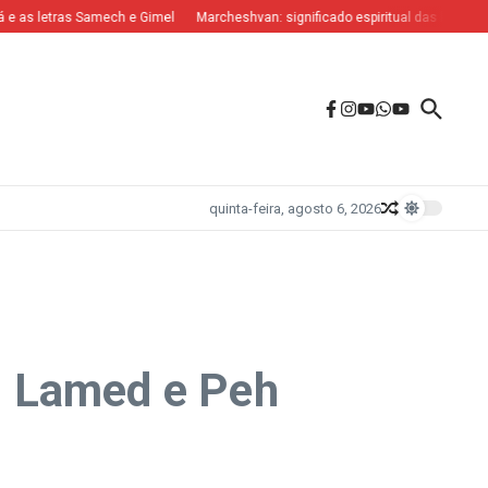
as letras Samech e Gimel
Marcheshvan: significado espiritual das letras Nun e
quinta-feira, agosto 6, 2026
as Lamed e Peh