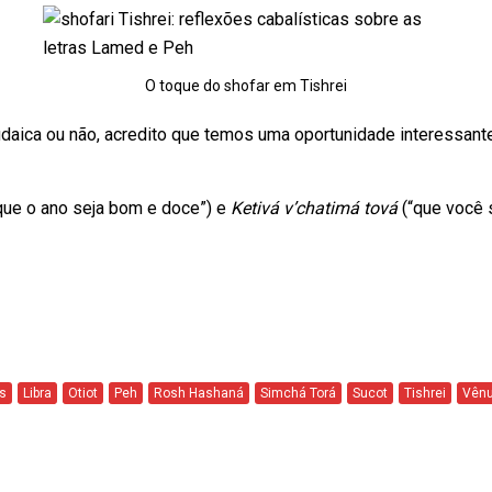
O toque do shofar em Tishrei
daica ou não, acredito que temos uma oportunidade interessant
que o ano seja bom e doce”) e
Ketivá v’chatimá tová
(“que você s
as
Libra
Otiot
Peh
Rosh Hashaná
Simchá Torá
Sucot
Tishrei
Vên