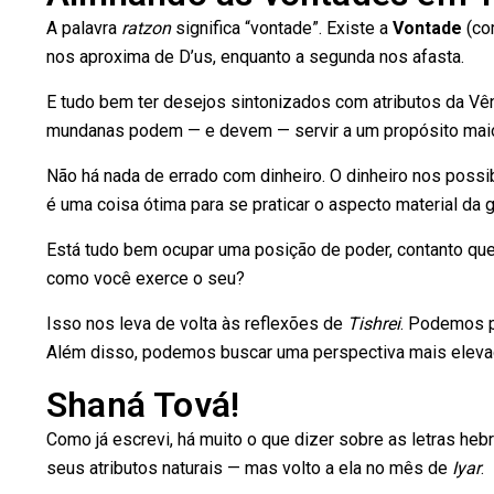
A palavra
ratzon
significa “vontade”. Existe a
Vontade
(co
nos aproxima de D’us, enquanto a segunda nos afasta.
E tudo bem ter desejos sintonizados com atributos da Vên
mundanas podem — e devem — servir a um propósito maio
Não há nada de errado com dinheiro. O dinheiro nos possibi
é uma coisa ótima para se praticar o aspecto material da 
Está tudo bem ocupar uma posição de poder, contanto qu
como você exerce o seu?
Isso nos leva de volta às reflexões de
Tishrei
. Podemos p
Além disso, podemos buscar uma perspectiva mais elevada 
Shaná Tová!
Como já escrevi, há muito o que dizer sobre as letras heb
seus atributos naturais — mas volto a ela no mês de
Iyar
.