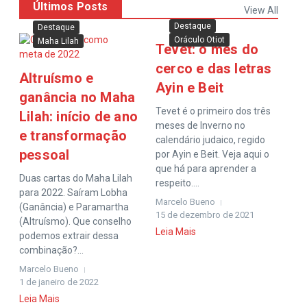
Últimos Posts
View All
Destaque
Destaque
Oráculo Otiot
Maha Lilah
Tevet: o mês do
cerco e das letras
Altruísmo e
Ayin e Beit
ganância no Maha
Tevet é o primeiro dos três
Lilah: início de ano
meses de Inverno no
e transformação
calendário judaico, regido
pessoal
por Ayin e Beit. Veja aqui o
que há para aprender a
Duas cartas do Maha Lilah
respeito....
para 2022. Saíram Lobha
Marcelo Bueno
(Ganância) e Paramartha
15 de dezembro de 2021
(Altruísmo). Que conselho
Leia Mais
podemos extrair dessa
combinação?...
Marcelo Bueno
1 de janeiro de 2022
Leia Mais