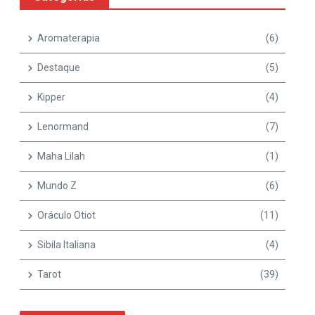
Aromaterapia
(6)
Destaque
(5)
Kipper
(4)
Lenormand
(7)
Maha Lilah
(1)
Mundo Z
(6)
Oráculo Otiot
(11)
Sibila Italiana
(4)
Tarot
(39)