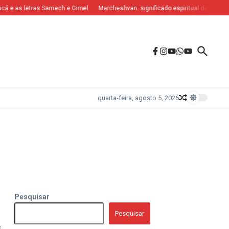
á e as letras Samech e Gimel
Marcheshvan: significado espiritual das letras N
quarta-feira, agosto 5, 2026
Pesquisar
Pesquisar
e