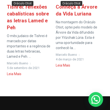
Oráculo Otiot
Oráculo Otiot
Tishrei: reflexões
Conheça a Árvore
cabalísticas sobre
da Vida Luriana
as letras Lamed e
Na montagem do Oráculo
Peh
Otiot, optei pelo modelo de
Árvore da Vida difundido
O mês judaico de Tishrei é
por Yitzchak Lúria. Esta é
marcado por datas
uma oportunidade para
importantes e a regência de
conhecê-la....
duas letras hebraicas,
Marcelo Bueno
Lamed e Peh. ...
4 de março de 2021
Marcelo Bueno
Leia Mais
5 de setembro de 2021
Leia Mais