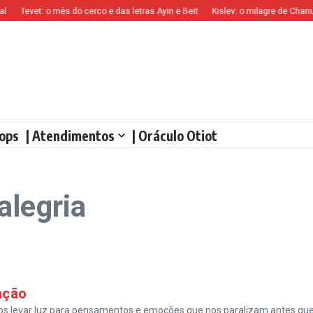
Tevet: o mês do cerco e das letras Ayin e Beit
Kislev: o milagre de Chanuc
ops
| Atendimentos
| Oráculo Otiot
alegria
ação
mos levar luz para pensamentos e emoções que nos paralizam antes qu