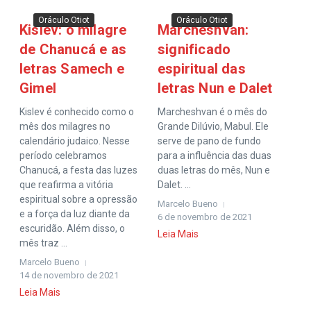
Oráculo Otiot
Oráculo Otiot
Kislev: o milagre
Marcheshvan:
de Chanucá e as
significado
letras Samech e
espiritual das
Gimel
letras Nun e Dalet
Kislev é conhecido como o
Marcheshvan é o mês do
mês dos milagres no
Grande Dilúvio, Mabul. Ele
calendário judaico. Nesse
serve de pano de fundo
período celebramos
para a influência das duas
Chanucá, a festa das luzes
duas letras do mês, Nun e
que reafirma a vitória
Dalet. ...
espiritual sobre a opressão
Marcelo Bueno
e a força da luz diante da
6 de novembro de 2021
escuridão. Além disso, o
Leia Mais
mês traz ...
Marcelo Bueno
14 de novembro de 2021
Leia Mais