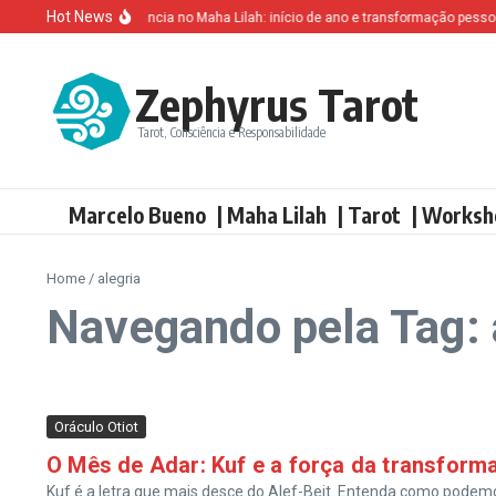
Ir para o conteúdo
Hot News
Altruísmo e ganância no Maha Lilah: início de ano e transformação pessoal
Zephyrus Tarot
Tarot, Consciência e Responsabilidade
Marcelo Bueno
| Maha Lilah
| Tarot
| Worksh
Home
/
alegria
Navegando pela Tag: 
Oráculo Otiot
O Mês de Adar: Kuf e a força da transform
Kuf é a letra que mais desce do Alef-Beit. Entenda como pode