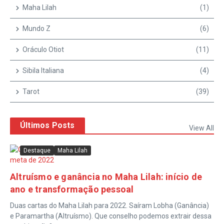
Maha Lilah
(1)
Mundo Z
(6)
Oráculo Otiot
(11)
Sibila Italiana
(4)
Tarot
(39)
Últimos Posts
View All
Destaque
Maha Lilah
Altruísmo e ganância no Maha Lilah: início de
ano e transformação pessoal
Duas cartas do Maha Lilah para 2022. Saíram Lobha (Ganância)
e Paramartha (Altruísmo). Que conselho podemos extrair dessa