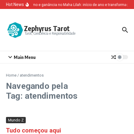
Ir para o conteúdo
Hot News
Altruísmo e ganância no Maha Lilah: início de ano e transformação 
Zephyrus Tarot
Tarot, Consciência e Responsabilidade
Main Menu
Home
/
atendimentos
Navegando pela
Tag: atendimentos
Mundo Z
Tudo começou aqui