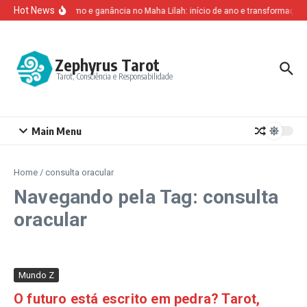
Ir para o conteúdo
Hot News
Altruísmo e ganância no Maha Lilah: início de ano e transformação 
Zephyrus Tarot
Tarot, Consciência e Responsabilidade
Main Menu
Home
/
consulta oracular
Navegando pela Tag: consulta
oracular
Mundo Z
O futuro está escrito em pedra? Tarot,