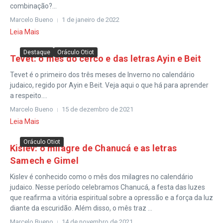
combinação?...
Marcelo Bueno
1 de janeiro de 2022
Leia Mais
Destaque
Oráculo Otiot
Tevet: o mês do cerco e das letras Ayin e Beit
Tevet é o primeiro dos três meses de Inverno no calendário
judaico, regido por Ayin e Beit. Veja aqui o que há para aprender
a respeito....
Marcelo Bueno
15 de dezembro de 2021
Leia Mais
Oráculo Otiot
Kislev: o milagre de Chanucá e as letras
Samech e Gimel
Kislev é conhecido como o mês dos milagres no calendário
judaico. Nesse período celebramos Chanucá, a festa das luzes
que reafirma a vitória espiritual sobre a opressão e a força da luz
diante da escuridão. Além disso, o mês traz ...
Marcelo Bueno
14 de novembro de 2021