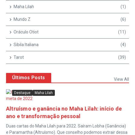
Maha Lilah
(1)
Mundo Z
(6)
Oráculo Otiot
(11)
Sibila Italiana
(4)
Tarot
(39)
Últimos Posts
View All
Destaque
Maha Lilah
Altruísmo e ganância no Maha Lilah: início de
ano e transformação pessoal
Duas cartas do Maha Lilah para 2022. Saíram Lobha (Ganância)
e Paramartha (Altruísmo). Que conselho podemos extrair dessa