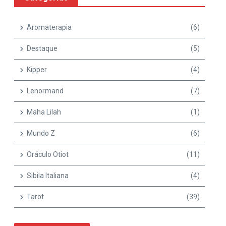
Aromaterapia
(6)
Destaque
(5)
Kipper
(4)
Lenormand
(7)
Maha Lilah
(1)
Mundo Z
(6)
Oráculo Otiot
(11)
Sibila Italiana
(4)
Tarot
(39)