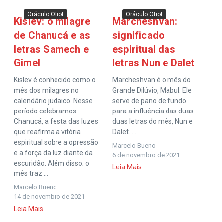
Oráculo Otiot
Oráculo Otiot
Kislev: o milagre
Marcheshvan:
de Chanucá e as
significado
letras Samech e
espiritual das
Gimel
letras Nun e Dalet
Kislev é conhecido como o
Marcheshvan é o mês do
mês dos milagres no
Grande Dilúvio, Mabul. Ele
calendário judaico. Nesse
serve de pano de fundo
período celebramos
para a influência das duas
Chanucá, a festa das luzes
duas letras do mês, Nun e
que reafirma a vitória
Dalet. ...
espiritual sobre a opressão
Marcelo Bueno
e a força da luz diante da
6 de novembro de 2021
escuridão. Além disso, o
Leia Mais
mês traz ...
Marcelo Bueno
14 de novembro de 2021
Leia Mais