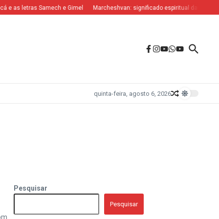
 e as letras Samech e Gimel
Marcheshvan: significado espiritual das letras Nu
quinta-feira, agosto 6, 2026
Pesquisar
Pesquisar
com