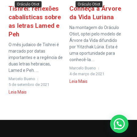
Oráculo Otiot
Oráculo Otiot
Tishrei: reflexões
Conheça a Árvore
cabalísticas sobre
da Vida Luriana
as letras Lamed e
Na montagem do Oráculo
Peh
Otiot, optei pelo modelo de
Árvore da Vida difundido
O mês judaico de Tishrei é
por Yitzchak Lúria. Esta é
marcado por datas
uma oportunidade para
importantes e a regência de
conhecê-la....
duas letras hebraicas,
Marcelo Bueno
Lamed e Peh. ...
4 de março de 2021
Marcelo Bueno
Leia Mais
5 de setembro de 2021
Leia Mais