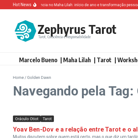
Ir para o conteúdo
Hot News
Altruísmo e ganância no Maha Lilah: início de ano e transformação pessoal
Zephyrus Tarot
Tarot, Consciência e Responsabilidade
Marcelo Bueno
| Maha Lilah
| Tarot
| Worksh
Home
/
Golden Dawn
Navegando pela Tag:
Oráculo Otiot
Tarot
Yoav Ben-Dov e a relação entre Tarot e o a
Muitos discutem sobre quem está certo, mas o que diz um taról