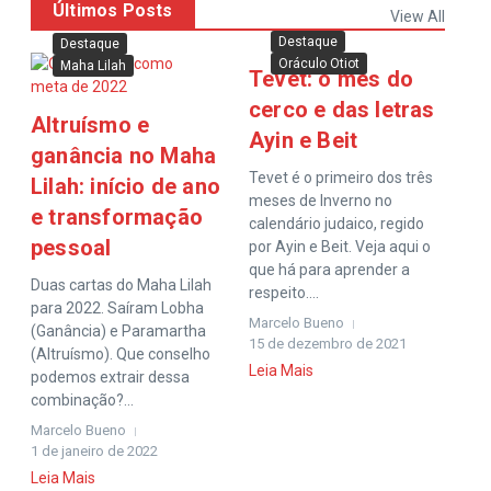
Últimos Posts
View All
Destaque
Destaque
Oráculo Otiot
Maha Lilah
Tevet: o mês do
cerco e das letras
Altruísmo e
Ayin e Beit
ganância no Maha
Tevet é o primeiro dos três
Lilah: início de ano
meses de Inverno no
e transformação
calendário judaico, regido
pessoal
por Ayin e Beit. Veja aqui o
que há para aprender a
Duas cartas do Maha Lilah
respeito....
para 2022. Saíram Lobha
Marcelo Bueno
(Ganância) e Paramartha
15 de dezembro de 2021
(Altruísmo). Que conselho
Leia Mais
podemos extrair dessa
combinação?...
Marcelo Bueno
1 de janeiro de 2022
Leia Mais