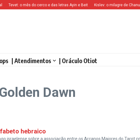
Tevet: o mês do cerco e das letras Ayin e Beit
Kislev: o milagre de Chanucá
ops
| Atendimentos
| Oráculo Otiot
 Golden Dawn
lfabeto hebraico
ogo israelense sobre a associação entre os Arcanos Maiores do Tarot 