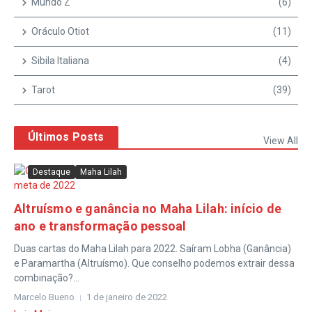
Mundo Z
(6)
Oráculo Otiot
(11)
Sibila Italiana
(4)
Tarot
(39)
Últimos Posts
View All
Destaque
Maha Lilah
Altruísmo e ganância no Maha Lilah: início de
ano e transformação pessoal
Duas cartas do Maha Lilah para 2022. Saíram Lobha (Ganância)
e Paramartha (Altruísmo). Que conselho podemos extrair dessa
combinação?...
Marcelo Bueno
1 de janeiro de 2022