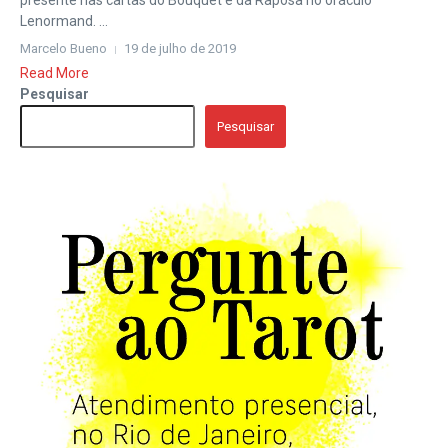
presente nas cartas do Bouquet e da Raposa no oráculo
Lenormand. ...
Marcelo Bueno
19 de julho de 2019
Read More
Pesquisar
Pesquisar