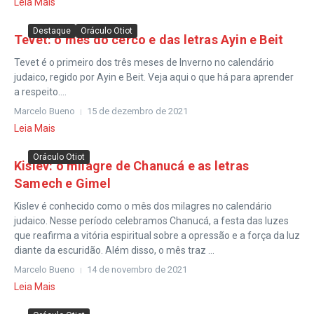
Leia Mais
Destaque
Oráculo Otiot
Tevet: o mês do cerco e das letras Ayin e Beit
Tevet é o primeiro dos três meses de Inverno no calendário
judaico, regido por Ayin e Beit. Veja aqui o que há para aprender
a respeito....
Marcelo Bueno
15 de dezembro de 2021
Leia Mais
Oráculo Otiot
Kislev: o milagre de Chanucá e as letras
Samech e Gimel
Kislev é conhecido como o mês dos milagres no calendário
judaico. Nesse período celebramos Chanucá, a festa das luzes
que reafirma a vitória espiritual sobre a opressão e a força da luz
diante da escuridão. Além disso, o mês traz ...
Marcelo Bueno
14 de novembro de 2021
Leia Mais