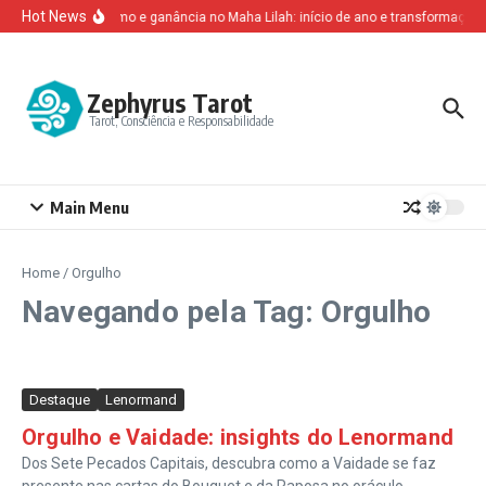
Ir para o conteúdo
Hot News
Altruísmo e ganância no Maha Lilah: início de ano e transformação 
Zephyrus Tarot
Tarot, Consciência e Responsabilidade
Main Menu
Home
/
Orgulho
Navegando pela Tag: Orgulho
Destaque
Lenormand
Orgulho e Vaidade: insights do Lenormand
Dos Sete Pecados Capitais, descubra como a Vaidade se faz