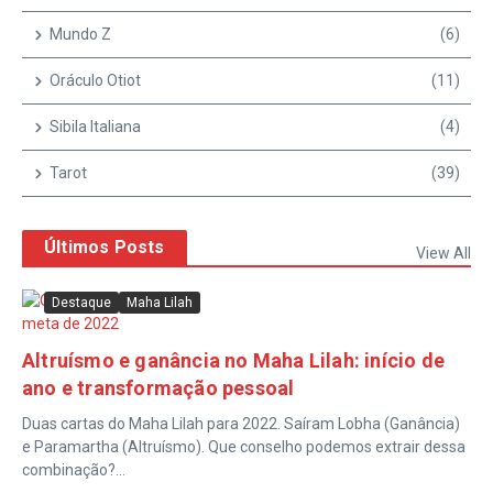
Mundo Z
(6)
Oráculo Otiot
(11)
Sibila Italiana
(4)
Tarot
(39)
Últimos Posts
View All
Destaque
Maha Lilah
Altruísmo e ganância no Maha Lilah: início de
ano e transformação pessoal
Duas cartas do Maha Lilah para 2022. Saíram Lobha (Ganância)
e Paramartha (Altruísmo). Que conselho podemos extrair dessa
combinação?...