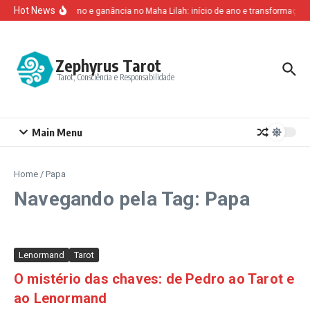
Ir para o conteúdo
Hot News
Altruísmo e ganância no Maha Lilah: início de ano e transformação 
Zephyrus Tarot
Tarot, Consciência e Responsabilidade
Main Menu
Home
/
Papa
Navegando pela Tag: Papa
Lenormand
Tarot
O mistério das chaves: de Pedro ao Tarot e
ao Lenormand