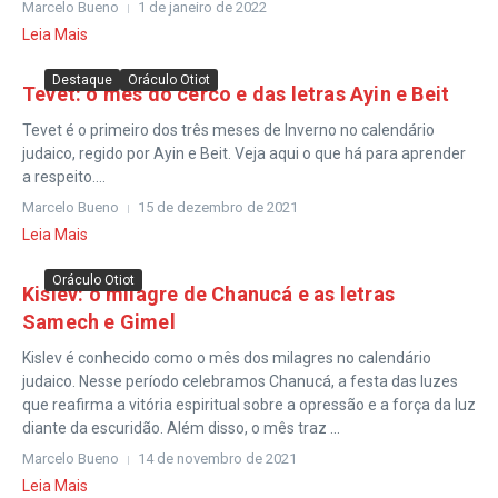
Marcelo Bueno
1 de janeiro de 2022
Leia Mais
Destaque
Oráculo Otiot
Tevet: o mês do cerco e das letras Ayin e Beit
Tevet é o primeiro dos três meses de Inverno no calendário
judaico, regido por Ayin e Beit. Veja aqui o que há para aprender
a respeito....
Marcelo Bueno
15 de dezembro de 2021
Leia Mais
Oráculo Otiot
Kislev: o milagre de Chanucá e as letras
Samech e Gimel
Kislev é conhecido como o mês dos milagres no calendário
judaico. Nesse período celebramos Chanucá, a festa das luzes
que reafirma a vitória espiritual sobre a opressão e a força da luz
diante da escuridão. Além disso, o mês traz ...
Marcelo Bueno
14 de novembro de 2021
Leia Mais