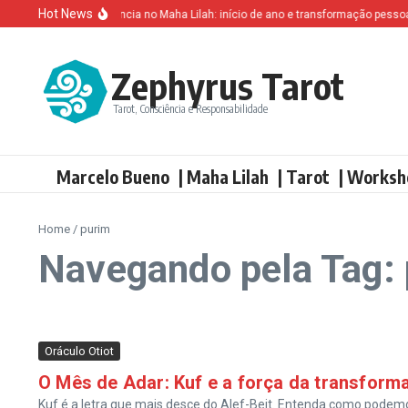
Ir para o conteúdo
Hot News
Altruísmo e ganância no Maha Lilah: início de ano e transformação pessoal
Zephyrus Tarot
Tarot, Consciência e Responsabilidade
Marcelo Bueno
| Maha Lilah
| Tarot
| Worksh
Home
/
purim
Navegando pela Tag:
Oráculo Otiot
O Mês de Adar: Kuf e a força da transform
Kuf é a letra que mais desce do Alef-Beit. Entenda como pode