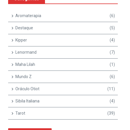
Aromaterapia
(6)
Destaque
(5)
Kipper
(4)
Lenormand
(7)
Maha Lilah
(1)
Mundo Z
(6)
Oráculo Otiot
(11)
Sibila Italiana
(4)
Tarot
(39)