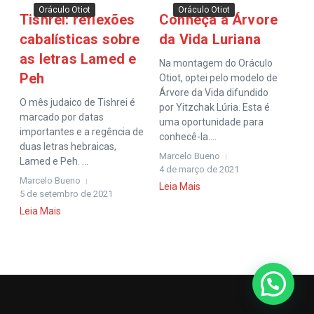
Oráculo Otiot
Oráculo Otiot
Tishrei: reflexões
Conheça a Árvore
cabalísticas sobre
da Vida Luriana
as letras Lamed e
Na montagem do Oráculo
Peh
Otiot, optei pelo modelo de
Árvore da Vida difundido
O mês judaico de Tishrei é
por Yitzchak Lúria. Esta é
marcado por datas
uma oportunidade para
importantes e a regência de
conhecê-la....
duas letras hebraicas,
Marcelo Bueno
Lamed e Peh. ...
4 de março de 2021
Marcelo Bueno
Leia Mais
5 de setembro de 2021
Leia Mais