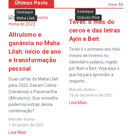
Últimos Posts
View All
Destaque
Destaque
Oráculo Otiot
Maha Lilah
Tevet: o mês do
cerco e das letras
Altruísmo e
Ayin e Beit
ganância no Maha
Tevet é o primeiro dos três
Lilah: início de ano
meses de Inverno no
e transformação
calendário judaico, regido
pessoal
por Ayin e Beit. Veja aqui o
que há para aprender a
Duas cartas do Maha Lilah
respeito....
para 2022. Saíram Lobha
Marcelo Bueno
(Ganância) e Paramartha
15 de dezembro de 2021
(Altruísmo). Que conselho
Leia Mais
podemos extrair dessa
combinação?...
Marcelo Bueno
1 de janeiro de 2022
Leia Mais