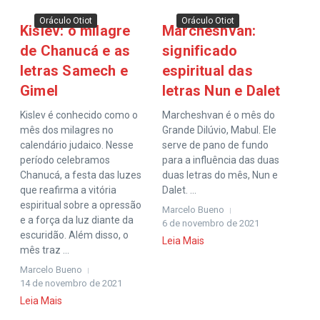
Oráculo Otiot
Oráculo Otiot
Kislev: o milagre
Marcheshvan:
de Chanucá e as
significado
letras Samech e
espiritual das
Gimel
letras Nun e Dalet
Kislev é conhecido como o
Marcheshvan é o mês do
mês dos milagres no
Grande Dilúvio, Mabul. Ele
calendário judaico. Nesse
serve de pano de fundo
período celebramos
para a influência das duas
Chanucá, a festa das luzes
duas letras do mês, Nun e
que reafirma a vitória
Dalet. ...
espiritual sobre a opressão
Marcelo Bueno
e a força da luz diante da
6 de novembro de 2021
escuridão. Além disso, o
Leia Mais
mês traz ...
Marcelo Bueno
14 de novembro de 2021
Leia Mais