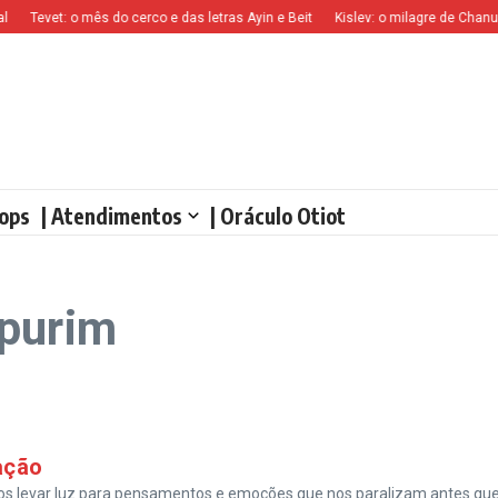
Tevet: o mês do cerco e das letras Ayin e Beit
Kislev: o milagre de Chanucá
ops
| Atendimentos
| Oráculo Otiot
 purim
ação
mos levar luz para pensamentos e emoções que nos paralizam antes qu