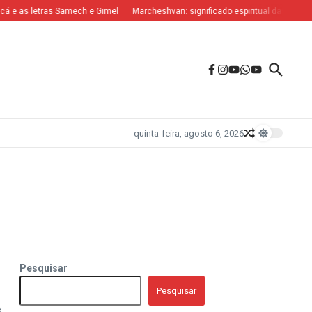
 e as letras Samech e Gimel
Marcheshvan: significado espiritual das letras Nu
quinta-feira, agosto 6, 2026
Pesquisar
Pesquisar
e