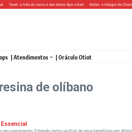
Tevet: o mês do cerco e das letras Ayin e Beit
Kislev: o milagre de Chanuc
ops
| Atendimentos
| Oráculo Otiot
resina de olíbano
 Essencial
em seu nascimento. Entendo como usufruir de seus benefícios em difer