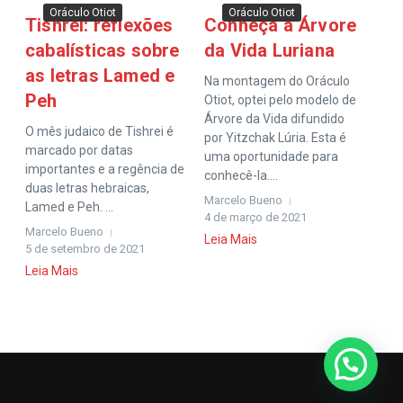
Oráculo Otiot
Oráculo Otiot
Tishrei: reflexões
Conheça a Árvore
cabalísticas sobre
da Vida Luriana
as letras Lamed e
Na montagem do Oráculo
Peh
Otiot, optei pelo modelo de
Árvore da Vida difundido
O mês judaico de Tishrei é
por Yitzchak Lúria. Esta é
marcado por datas
uma oportunidade para
importantes e a regência de
conhecê-la....
duas letras hebraicas,
Marcelo Bueno
Lamed e Peh. ...
4 de março de 2021
Marcelo Bueno
Leia Mais
5 de setembro de 2021
Leia Mais