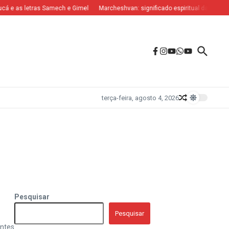
á e as letras Samech e Gimel
Marcheshvan: significado espiritual das letras N
terça-feira, agosto 4, 2026
Pesquisar
Pesquisar
entes