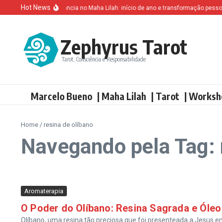
Ir para o conteúdo
Hot News
Altruísmo e ganância no Maha Lilah: início de ano e transformação pessoal
Zephyrus Tarot
Tarot, Consciência e Responsabilidade
Marcelo Bueno
| Maha Lilah
| Tarot
| Worksh
Home
/
resina de olíbano
Navegando pela Tag: 
Aromaterapia
O Poder do Olíbano: Resina Sagrada e Óleo
Olíbano, uma resina tão preciosa que foi presenteada a Jesus 