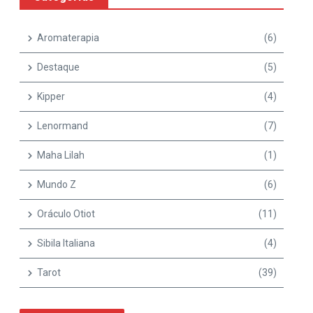
Aromaterapia
(6)
Destaque
(5)
Kipper
(4)
Lenormand
(7)
Maha Lilah
(1)
Mundo Z
(6)
Oráculo Otiot
(11)
Sibila Italiana
(4)
Tarot
(39)