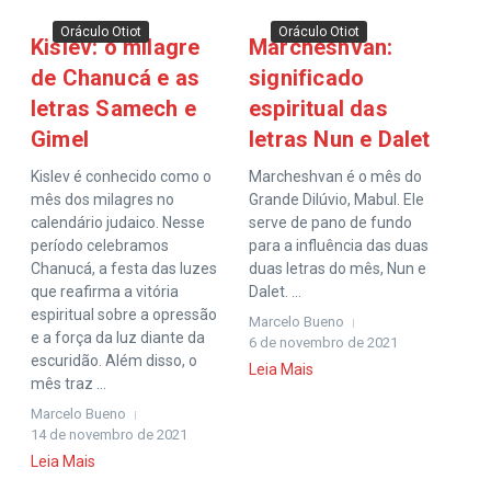
Oráculo Otiot
Oráculo Otiot
Kislev: o milagre
Marcheshvan:
de Chanucá e as
significado
letras Samech e
espiritual das
Gimel
letras Nun e Dalet
Kislev é conhecido como o
Marcheshvan é o mês do
mês dos milagres no
Grande Dilúvio, Mabul. Ele
calendário judaico. Nesse
serve de pano de fundo
período celebramos
para a influência das duas
Chanucá, a festa das luzes
duas letras do mês, Nun e
que reafirma a vitória
Dalet. ...
espiritual sobre a opressão
Marcelo Bueno
e a força da luz diante da
6 de novembro de 2021
escuridão. Além disso, o
Leia Mais
mês traz ...
Marcelo Bueno
14 de novembro de 2021
Leia Mais