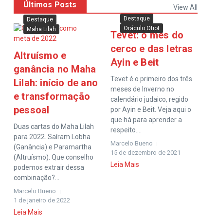
Últimos Posts
View All
Destaque
Destaque
Oráculo Otiot
Maha Lilah
Tevet: o mês do
cerco e das letras
Altruísmo e
Ayin e Beit
ganância no Maha
Tevet é o primeiro dos três
Lilah: início de ano
meses de Inverno no
e transformação
calendário judaico, regido
pessoal
por Ayin e Beit. Veja aqui o
que há para aprender a
Duas cartas do Maha Lilah
respeito....
para 2022. Saíram Lobha
Marcelo Bueno
(Ganância) e Paramartha
15 de dezembro de 2021
(Altruísmo). Que conselho
Leia Mais
podemos extrair dessa
combinação?...
Marcelo Bueno
1 de janeiro de 2022
Leia Mais