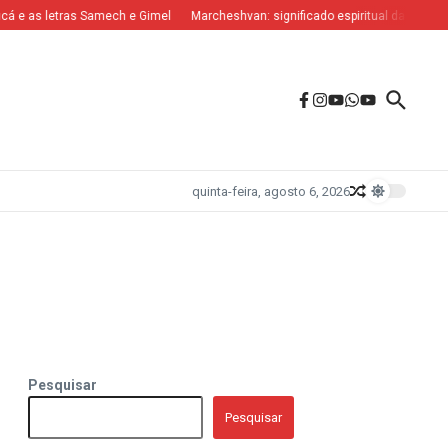
á e as letras Samech e Gimel
Marcheshvan: significado espiritual das letras N
quinta-feira, agosto 6, 2026
Pesquisar
Pesquisar