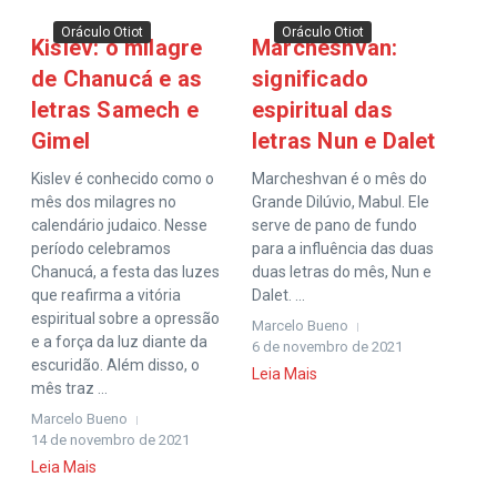
Oráculo Otiot
Oráculo Otiot
Kislev: o milagre
Marcheshvan:
de Chanucá e as
significado
letras Samech e
espiritual das
Gimel
letras Nun e Dalet
Kislev é conhecido como o
Marcheshvan é o mês do
mês dos milagres no
Grande Dilúvio, Mabul. Ele
calendário judaico. Nesse
serve de pano de fundo
período celebramos
para a influência das duas
Chanucá, a festa das luzes
duas letras do mês, Nun e
que reafirma a vitória
Dalet. ...
espiritual sobre a opressão
Marcelo Bueno
e a força da luz diante da
6 de novembro de 2021
escuridão. Além disso, o
Leia Mais
mês traz ...
Marcelo Bueno
14 de novembro de 2021
Leia Mais