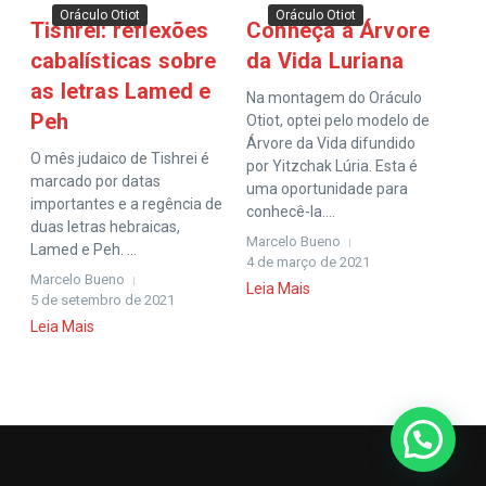
Oráculo Otiot
Oráculo Otiot
Tishrei: reflexões
Conheça a Árvore
cabalísticas sobre
da Vida Luriana
as letras Lamed e
Na montagem do Oráculo
Peh
Otiot, optei pelo modelo de
Árvore da Vida difundido
O mês judaico de Tishrei é
por Yitzchak Lúria. Esta é
marcado por datas
uma oportunidade para
importantes e a regência de
conhecê-la....
duas letras hebraicas,
Marcelo Bueno
Lamed e Peh. ...
4 de março de 2021
Marcelo Bueno
Leia Mais
5 de setembro de 2021
Leia Mais