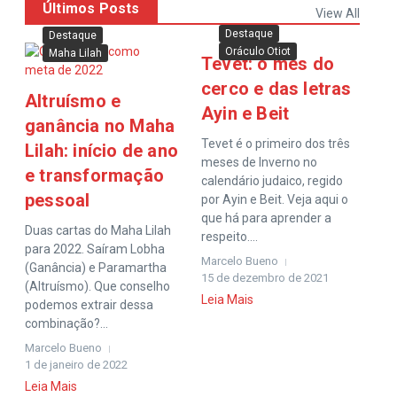
Últimos Posts
View All
Destaque
Destaque
Oráculo Otiot
Maha Lilah
Tevet: o mês do
cerco e das letras
Altruísmo e
Ayin e Beit
ganância no Maha
Tevet é o primeiro dos três
Lilah: início de ano
meses de Inverno no
e transformação
calendário judaico, regido
pessoal
por Ayin e Beit. Veja aqui o
que há para aprender a
Duas cartas do Maha Lilah
respeito....
para 2022. Saíram Lobha
Marcelo Bueno
(Ganância) e Paramartha
15 de dezembro de 2021
(Altruísmo). Que conselho
Leia Mais
podemos extrair dessa
combinação?...
Marcelo Bueno
1 de janeiro de 2022
Leia Mais