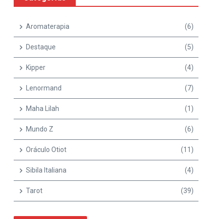
Aromaterapia
(6)
Destaque
(5)
Kipper
(4)
Lenormand
(7)
Maha Lilah
(1)
Mundo Z
(6)
Oráculo Otiot
(11)
Sibila Italiana
(4)
Tarot
(39)