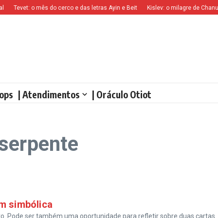
Tevet: o mês do cerco e das letras Ayin e Beit
Kislev: o milagre de Chanuc
ops
| Atendimentos
| Oráculo Otiot
serpente
m simbólica
ato. Pode ser também uma oportunidade para refletir sobre duas cartas