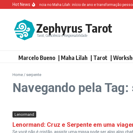
Ir para o conteúdo
Hot News
Altruísmo e ganância no Maha Lilah: início de ano e transformação pessoal
Zephyrus Tarot
Tarot, Consciência e Responsabilidade
Marcelo Bueno
| Maha Lilah
| Tarot
| Worksh
Home
/
serpente
Navegando pela Tag: 
Lenormand
Lenormand: Cruz e Serpente em uma viage
Se você não é cristão, assistir uma missa pode ser algo algo ch