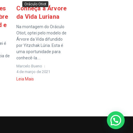
Oráculo Otiot
ões
Conheça a Árvore
bre
da Vida Luriana
d e
Na montagem do Oráculo
Otiot, optei pelo modelo de
Árvore da Vida difundido
ei é
por Yitzchak Lúria. Esta é
uma oportunidade para
cia de
conhecê-la....
Marcelo Bueno
4 de março de 2021
Leia Mais