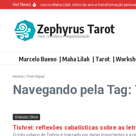
Ir para o conteúdo
Hot News
Altruísmo e ganância no Maha Lilah: início de ano e transformação pessoal
Zephyrus Tarot
Tarot, Consciência e Responsabilidade
Marcelo Bueno
| Maha Lilah
| Tarot
| Worksh
Home
/
Yom Kipur
Navegando pela Tag:
Oráculo Otiot
Tishrei: reflexões cabalísticas sobre as le
O mês judaico de Tishrei é marcado por datas importantes e a reg