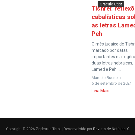
Oráculo Otiot
Tishrei: reflex
cabalísticas so
as letras Lame
Peh
O mês judaico de Tishr
marcado por datas
importantes e a regên
duas letras hebraicas,
Lamed e Peh. ...
Marcelo Bueno
5 de setembro de 2021
Leia Mais
Copyright © 2026 Zephyrus Tarot | Desenvolvido por
Revista de Notícias X