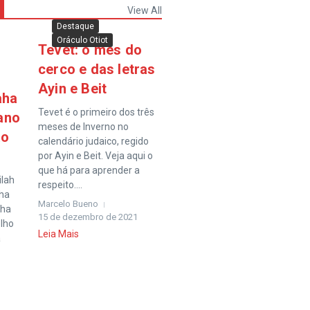
View All
Destaque
Oráculo Otiot
Tevet: o mês do
cerco e das letras
Ayin e Beit
aha
Tevet é o primeiro dos três
 ano
meses de Inverno no
ão
calendário judaico, regido
por Ayin e Beit. Veja aqui o
que há para aprender a
ilah
respeito....
bha
Marcelo Bueno
tha
15 de dezembro de 2021
elho
Leia Mais
a