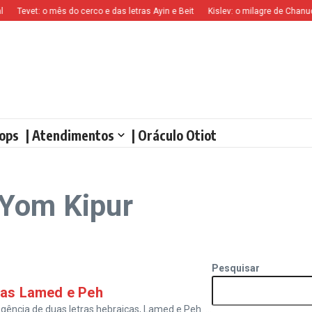
Tevet: o mês do cerco e das letras Ayin e Beit
Kislev: o milagre de Chanucá
ops
| Atendimentos
| Oráculo Otiot
 Yom Kipur
Pesquisar
tras Lamed e Peh
ência de duas letras hebraicas, Lamed e Peh. ...