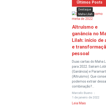
Últimos Posts
Destaque
Maha Lilah
Altruísmo e
ganância no M
Lilah: início de
e transformaç
pessoal
Duas cartas do Maha L
para 2022. Saíram Lo
(Ganância) e Paramar
(Altruísmo). Que cons
podemos extrair dess
combinação?...
Marcelo Bueno
1 de janeiro de 2022
Leia Mais