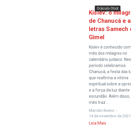
Oráculo Otiot
Kislev: o milag
de Chanucá e a
letras Samech 
Gimel
Kislev é conhecido co
mês dos milagres no
calendário judaico. Ne
período celebramos
Chanucá, a festa das l
que reafirma a vitória
espiritual sobre a opr
e a força da luz diante
escuridão. Além disso,
mês traz ...
Marcelo Bueno
14 de novembro de 2021
Leia Mais