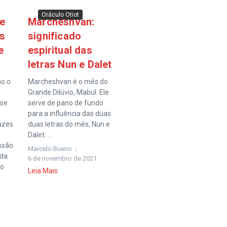
Oráculo Otiot
re
Marcheshvan:
s
significado
e
espiritual das
letras Nun e Dalet
mo o
Marcheshvan é o mês do
Grande Dilúvio, Mabul. Ele
sse
serve de pano de fundo
para a influência das duas
uzes
duas letras do mês, Nun e
Dalet. ...
essão
Marcelo Bueno
 da
6 de novembro de 2021
 o
Leia Mais