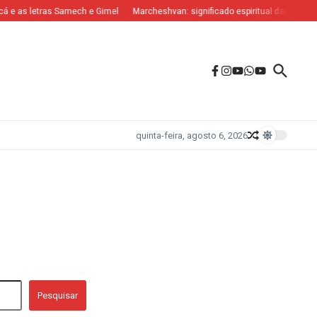
 e as letras Samech e Gimel
Marcheshvan: significado espiritual das letras Nu
quinta-feira, agosto 6, 2026
Pesquisar