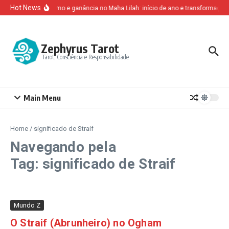
Ir para o conteúdo
Hot News
Altruísmo e ganância no Maha Lilah: início de ano e transformação
Zephyrus Tarot
Tarot, Consciência e Responsabilidade
Main Menu
Home
/
significado de Straif
Navegando pela
Tag: significado de Straif
Mundo Z
O Straif (Abrunheiro) no Ogham