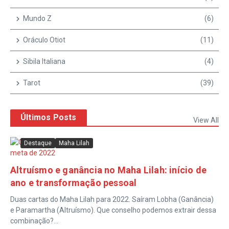
Mundo Z
(6)
Oráculo Otiot
(11)
Sibila Italiana
(4)
Tarot
(39)
Últimos Posts
View All
Destaque
Maha Lilah
Altruísmo e ganância no Maha Lilah: início de
ano e transformação pessoal
Duas cartas do Maha Lilah para 2022. Saíram Lobha (Ganância)
e Paramartha (Altruísmo). Que conselho podemos extrair dessa
combinação?...