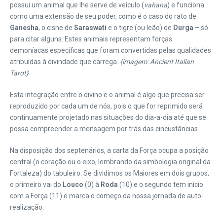
possui um animal que lhe serve de veículo (
vahana
) e funciona
como uma extensão de seu poder, como é o caso do rato de
Ganesha
, o cisne de
Saraswati
e o tigre (ou leão) de
Durga
– só
para citar alguns. Estes animais representam forças
demoníacas específicas que foram convertidas pelas qualidades
atribuídas à divindade que carrega.
{imagem: Ancient Italian
Tarot}
Esta integração entre o divino e o animal é algo que precisa ser
reproduzido por cada um de nós, pois o que for reprimido será
continuamente projetado nas situações do dia-a-dia até que se
possa compreender a mensagem por trás das cincustâncias.
Na disposição dos septenários, a carta da Força ocupa a posição
central (o coração ou o eixo, lembrando da simbologia original da
Fortaleza) do tabuleiro. Se dividimos os Maiores em dois grupos,
o primeiro vai do
Louco
(0) à
Roda
(10) e o segundo tem início
com a Força (11) e marca o começo da nossa jornada de auto-
realização.