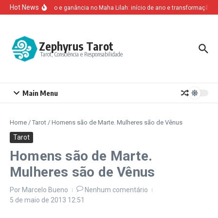
Ir para o conteúdo
Hot News
Altruísmo e ganância no Maha Lilah: início de ano e transformação p
Zephyrus Tarot
Tarot, Consciência e Responsabilidade
Main Menu
Home
/
Tarot
/
Homens são de Marte. Mulheres são de Vênus
Tarot
Homens são de Marte.
Mulheres são de Vênus
Por
Marcelo Bueno
Nenhum comentário
5 de maio de 2013
12:51