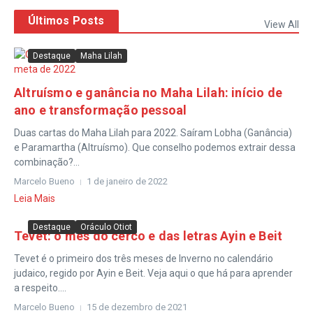
Últimos Posts
View All
Destaque
Maha Lilah
Altruísmo e ganância no Maha Lilah: início de
ano e transformação pessoal
Duas cartas do Maha Lilah para 2022. Saíram Lobha (Ganância)
e Paramartha (Altruísmo). Que conselho podemos extrair dessa
combinação?...
Marcelo Bueno
1 de janeiro de 2022
Leia Mais
Destaque
Oráculo Otiot
Tevet: o mês do cerco e das letras Ayin e Beit
Tevet é o primeiro dos três meses de Inverno no calendário
judaico, regido por Ayin e Beit. Veja aqui o que há para aprender
a respeito....
Marcelo Bueno
15 de dezembro de 2021