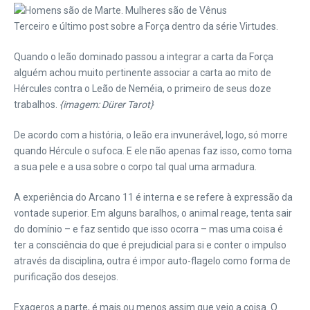
Terceiro e último post sobre a Força dentro da série Virtudes.
Quando o leão dominado passou a integrar a carta da Força
alguém achou muito pertinente associar a carta ao mito de
Hércules contra o Leão de Neméia, o primeiro de seus doze
trabalhos.
{imagem: Dürer Tarot}
De acordo com a história, o leão era invunerável, logo, só morre
quando Hércule o sufoca. E ele não apenas faz isso, como toma
a sua pele e a usa sobre o corpo tal qual uma armadura.
A experiência do Arcano 11 é interna e se refere à expressão da
vontade superior. Em alguns baralhos, o animal reage, tenta sair
do domínio – e faz sentido que isso ocorra – mas uma coisa é
ter a consciência do que é prejudicial para si e conter o impulso
através da disciplina, outra é impor auto-flagelo como forma de
purificação dos desejos.
Exageros a parte, é mais ou menos assim que vejo a coisa. O